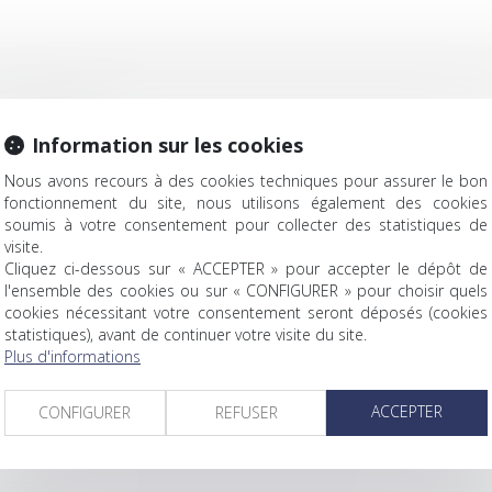
fixée à 750 €
Information sur les cookies
rime de participation
Nous avons recours à des cookies techniques pour assurer le bon
fonctionnement du site, nous utilisons également des cookies
ment à la visite médicale demandée par le salarié
soumis à votre consentement pour collecter des statistiques de
visite.
Cliquez ci-dessous sur « ACCEPTER » pour accepter le dépôt de
ravail : le juge ne peut pas la moduler
l'ensemble des cookies ou sur « CONFIGURER » pour choisir quels
rs 2020 ?
cookies nécessitant votre consentement seront déposés (cookies
statistiques), avant de continuer votre visite du site.
Plus d'informations
<<
<
1
>
>>
ACCEPTER
CONFIGURER
REFUSER