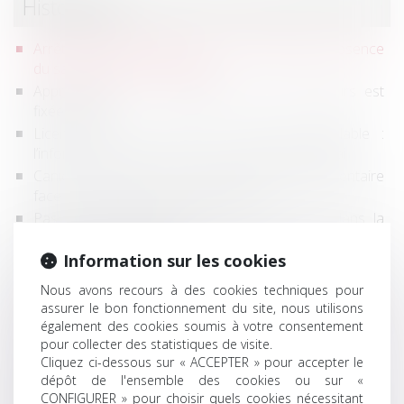
Historique
Arrêt maladie longue durée : comment gérer l'absence
du salarié en arrêt de travail ?
Apprentissage : la participation des employeurs est
fixée à 750 €
Licenciement et report de l’entretien préalable :
l’information suffit, pas besoin d’un nouveau délai
Canicule au travail : un nouveau cadre réglementaire
face aux épisodes de chaleur intense
Pas de pouvoir d’ingérence des créanciers dans la
gestion de la société !
Information sur les cookies
Astreinte ou temps de travail effectif ? La Cour impose
une analyse au cas par cas
Nous avons recours à des cookies techniques pour
L'indice des loyers commerciaux (ILC) : un repère pour
assurer le bon fonctionnement du site, nous utilisons
l'évolution des loyers
également des cookies soumis à votre consentement
pour collecter des statistiques de visite.
Licenciement : 5 jours pleins doivent s'écouler entre la
Cliquez ci-dessous sur « ACCEPTER » pour accepter le
convocation à entretien et l'entretien préalable
dépôt de l'ensemble des cookies ou sur «
Démarchage téléphonique : la DGCCRF sanctionne
CONFIGURER » pour choisir quels cookies nécessitant