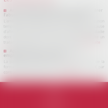
Arrêt maladie longue durée : comment gérer
l'absence du salarié en arrêt de travail ?
L’arrêt maladie longue durée est une période d’inexécution
temporaire du contrat de travail du salarié pour cause
d'affection de longue durée (ALD). Il s'agit d'une maladie
dont la gravité et/ou le caractère chronique nécessite un
traitement prolongé ou des soins continus...
Lire la suite
Apprentissage : la participation des
employeurs est fixée à 750 €
La participation forfaitaire des employeurs au coût de la
formation théorique des apprentis est fixée à 750 € par
contrat d’apprentissage conclu...
Lire la suite
Accueil
Cabinet
L'équipe
Domaines d'intervention