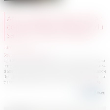
Arrêt maladie longue durée :
comment gérer l'absence du
salarié en arrêt de travail ?
Publié le :
25/07/2025
Source :
www.juritravail.com
L’arrêt maladie longue durée est une période d’inexécution
temporaire du contrat de travail du salarié pour cause
d'affection de longue durée (ALD). Il s'agit d'une maladie
dont la gravité et/ou le caractère chronique nécessite un
traitement prolongé ou des soins continus...
Lire la suite