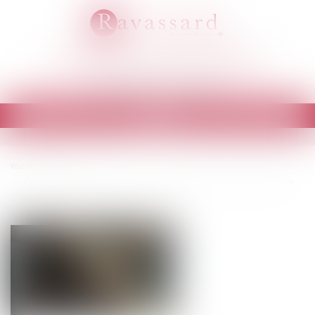
RAVASSARD AVOCATS ASSOCIÉS
Cabinet d'avocats à EVRY
Ouvrir
le
menu
Vous êtes ici :
Accueil
Arrêt maladie longue durée : comment gérer l'absence du salarié en arrêt de
travail ?