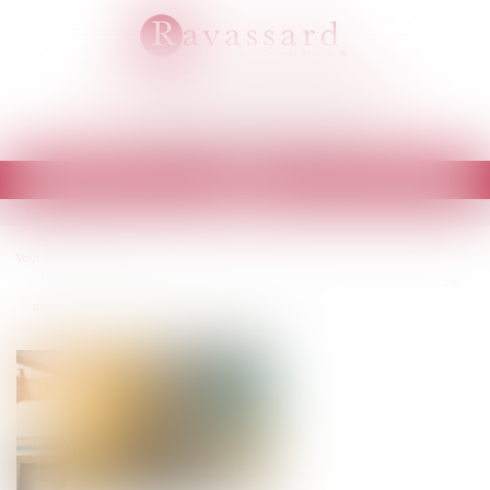
RAVASSARD AVOCATS ASSOCIÉS
Cabinet d'avocats à EVRY
Ouvrir
le
menu
Vous êtes ici :
Accueil
Licenciement pour inaptitude prononcé consécutivement à la visite médicale
demandée par le salarié