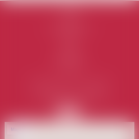
Accueil
Cabinet
L'équipe
Domaines d'intervention
Honoraires
Actus
Contact
Plan du site
Mentions légales
Articles
RAVASSARD AVOCATS ASSOCIÉS
1 Rue des Mazières - 91000 EVRY
Tél :
01 60 87 76 00
- Fax : 01 60 77 34 56