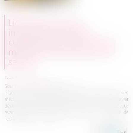
Licenciement pour
inaptitude prononcé
consécutivement à la visite
médicale demandée par le
salarié
Publié le :
06/06/2023
Source :
www.lemag-juridique.com
Placé en arrêt maladie, un salarié avait sollicité un examen
médical, au terme duquel le médecin du travail l'avait
déclaré inapte. En conséquence de cet avis, l’employeur
avait licencié le salarié pour inaptitude et impossibilité de
reclassement...
Lire la suite