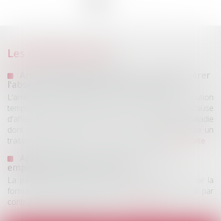
Les dernières actus
Arrêt maladie longue durée : comment gérer
l'absence du salarié en arrêt de travail ?
L’arrêt maladie longue durée est une période d’inexécution
temporaire du contrat de travail du salarié pour cause
d'affection de longue durée (ALD). Il s'agit d'une maladie
dont la gravité et/ou le caractère chronique nécessite un
traitement prolongé ou des soins continus...
Lire la suite
Apprentissage : la participation des
employeurs est fixée à 750 €
La participation forfaitaire des employeurs au coût de la
formation théorique des apprentis est fixée à 750 € par
contrat d’apprentissage conclu...
Lire la suite