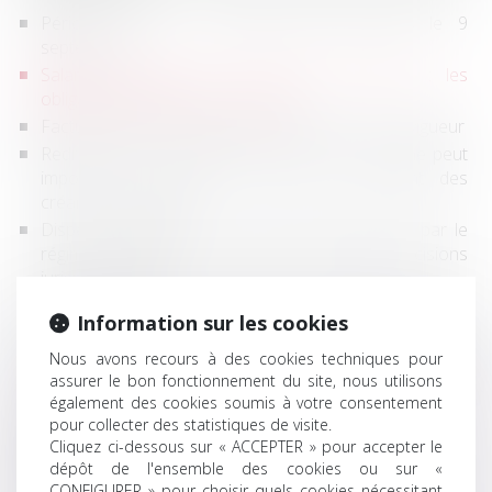
Période d'essai : nouvelles durées depuis le 9
septembre
Salariée enceinte sur un poste à risques : les
obligations légales de l'employeur
Facturation électronique : report de l’entrée en vigueur
Redressement ou liquidation judiciaire : l’AGS ne peut
imposer de contrôle a priori au paiement des
créances salariales
Dispense d'affiliation d'un salarié déjà couvert par le
régime santé de son conjoint : nouvelles précisions
jurisprudentielles
Procédure collective : pas de délai minimal de 30 jours
Information sur les cookies
pour notifier les licenciements dans les petites PME
Licenciement pour inaptitude prononcé
Nous avons recours à des cookies techniques pour
consécutivement à la visite médicale demandée par le
assurer le bon fonctionnement du site, nous utilisons
également des cookies soumis à votre consentement
salarié
pour collecter des statistiques de visite.
Contrôle Urssaf : les nouvelles règles à connaître
Cliquez ci-dessous sur « ACCEPTER » pour accepter le
Transmettre sa société : quel coût fiscal et comment
dépôt de l'ensemble des cookies ou sur «
se préparer ?
CONFIGURER » pour choisir quels cookies nécessitant