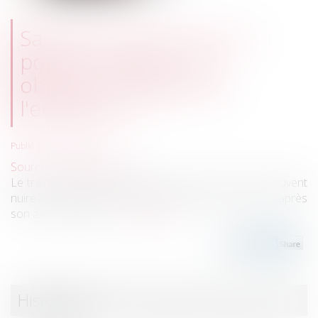
Salariée enceinte sur un
poste à risques : les
obligations légales de
l'employeur
Publié le :
06/09/2023
Source :
www.legisocial.fr
Le travail de nuit et le travail à un poste à risques peuvent
nuire à la santé de votre salariée enceinte avant ou après
son accouchement....
Lire la suite
Historique