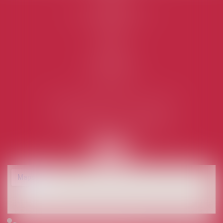
L'équipe
Domaines d'intervention
Honoraires
Actus
Contact
Plan du site
Mentions légales
Articles
RAVASSARD AVOCATS ASSOCIÉS
1 Rue des Mazières - 91000 EVRY
Tél :
01 60 87 76 00
- Fax : 01 60 77 34 56